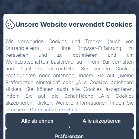
Unsere Website verwendet Cookies
Wir verwenden Cookies und Tracker (auch von
Drittanbietern), um Ihre Browser-Erfahrung zu
verstehen und zu optimieren und um
Werbebotschaften basierend auf Ihrem Surfverhalten
und Profil zu übermitteln. Sie können Cookies
konfigurieren oder ablehnen, indem Sie auf „Meine
Präferenzen einstellen" oder „Alle Cookies ablehnen"
klicken. Sie können auch alle Cookies akzeptieren,
indem Sie auf die Schaltfläche „Alle Cookies
akzeptieren" klicken. Weitere Informationen finden Sie
in unserer
Datenschutzrichtlinie
.
Alle ablehnen
Alle akzeptieren
Präferenzen