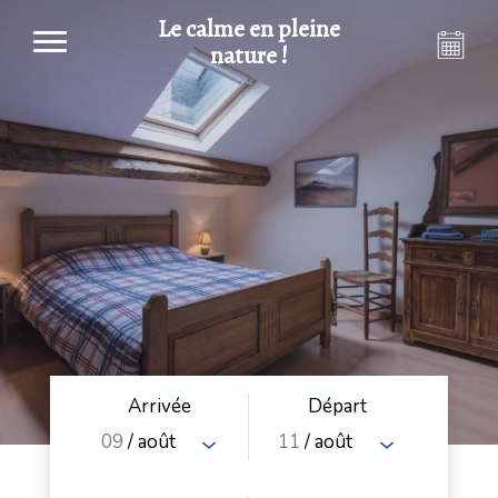
Le calme en pleine
nature !
Arrivée
Départ
09
/ août
11
/ août