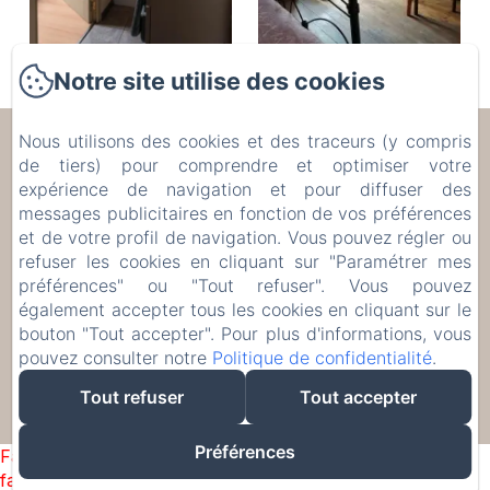
Notre site utilise des cookies
Nous utilisons des cookies et des traceurs (y compris
Les Trois Voisins
de tiers) pour comprendre et optimiser votre
expérience de navigation et pour diffuser des
17 Rue de Bohée, Bourseigne-Vieille, 5575,
messages publicitaires en fonction de vos préférences
Belgique
et de votre profil de navigation. Vous pouvez régler ou
etiennecambier@yahoo.fr
refuser les cookies en cliquant sur "Paramétrer mes
+32 61 51 33 80
préférences" ou "Tout refuser". Vous pouvez
+32 476 75 34 77
également accepter tous les cookies en cliquant sur le
bouton "Tout accepter". Pour plus d'informations, vous
pouvez consulter notre
Politique de confidentialité
.
Tout refuser
Tout accepter
Créé par Amenitiz
Préférences
Failed to load BookingEngine/index: Loading chunk 1322
failed. (missing: