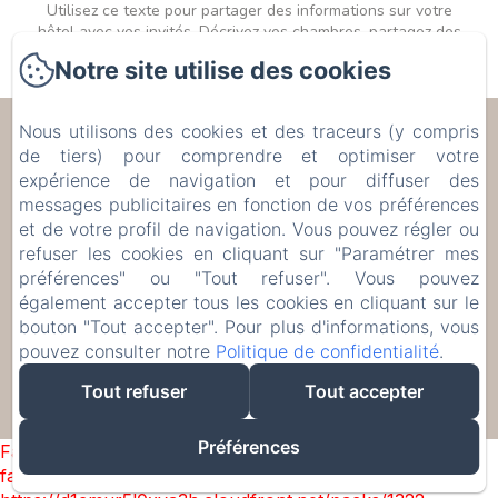
Utilisez ce texte pour partager des informations sur votre
hôtel avec vos invités. Décrivez vos chambres, partagez des
offres spéciales ou partagez vos dernières nouvelles.
Notre site utilise des cookies
Nous utilisons des cookies et des traceurs (y compris
Les Trois Voisins
de tiers) pour comprendre et optimiser votre
expérience de navigation et pour diffuser des
17 Rue de Bohée, Bourseigne-Vieille, 5575,
messages publicitaires en fonction de vos préférences
Belgique
et de votre profil de navigation. Vous pouvez régler ou
etiennecambier@yahoo.fr
refuser les cookies en cliquant sur "Paramétrer mes
+32 61 51 33 80
préférences" ou "Tout refuser". Vous pouvez
+32 476 75 34 77
également accepter tous les cookies en cliquant sur le
bouton "Tout accepter". Pour plus d'informations, vous
pouvez consulter notre
Politique de confidentialité
.
Tout refuser
Tout accepter
Créé par Amenitiz
Préférences
Failed to load BookingEngine/index: Loading chunk 1322
failed. (missing: