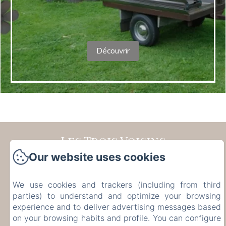
Découvrir
Les Trois Voisins
Our website uses cookies
17 Rue de Bohée, Bourseigne-Vieille, 5575, België
etiennecambier@yahoo.fr
We use cookies and trackers (including from third
+32 61 51 33 80
parties) to understand and optimize your browsing
+32 476 75 34 77
experience and to deliver advertising messages based
on your browsing habits and profile. You can configure