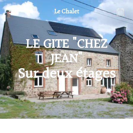
Le Chalet
LE GITE "CHEZ
JEAN"
Sur deux étages