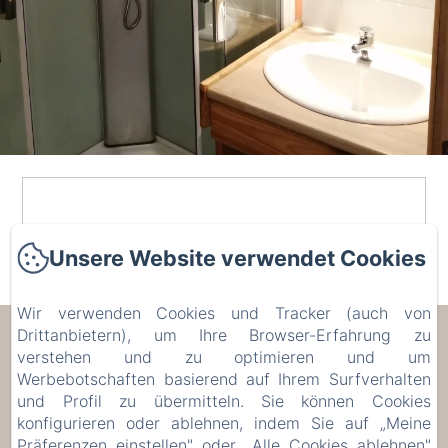
Unsere Website verwendet Cookies
Wir verwenden Cookies und Tracker (auch von
Drittanbietern), um Ihre Browser-Erfahrung zu
Les Trois Voisins
verstehen und zu optimieren und um
Werbebotschaften basierend auf Ihrem Surfverhalten
17 Rue de Bohée, Bourseigne-Vieille, 5575,
und Profil zu übermitteln. Sie können Cookies
Belgien
konfigurieren oder ablehnen, indem Sie auf „Meine
etiennecambier@yahoo.fr
Präferenzen einstellen" oder „Alle Cookies ablehnen"