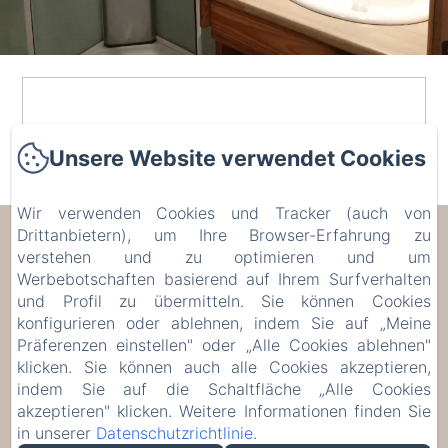
Unsere Website verwendet Cookies
Wir verwenden Cookies und Tracker (auch von
Drittanbietern), um Ihre Browser-Erfahrung zu
Les Trois Voisins
verstehen und zu optimieren und um
Werbebotschaften basierend auf Ihrem Surfverhalten
17 Rue de Bohée, Bourseigne-Vieille, 5575,
und Profil zu übermitteln. Sie können Cookies
Belgien
konfigurieren oder ablehnen, indem Sie auf „Meine
etiennecambier@yahoo.fr
Präferenzen einstellen" oder „Alle Cookies ablehnen"
+32 61 51 33 80
klicken. Sie können auch alle Cookies akzeptieren,
+32 476 75 34 77
indem Sie auf die Schaltfläche „Alle Cookies
akzeptieren" klicken. Weitere Informationen finden Sie
in unserer
Datenschutzrichtlinie
.