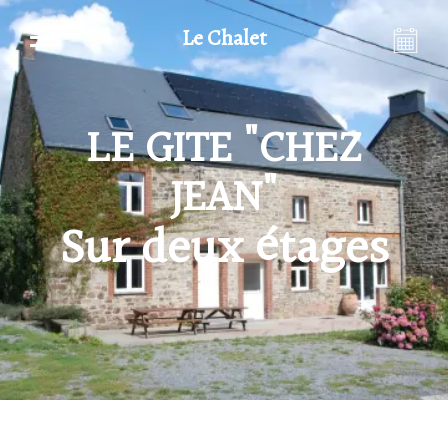
Le Chalet
LE GITE "CHEZ
JEAN"
Sur deux étages