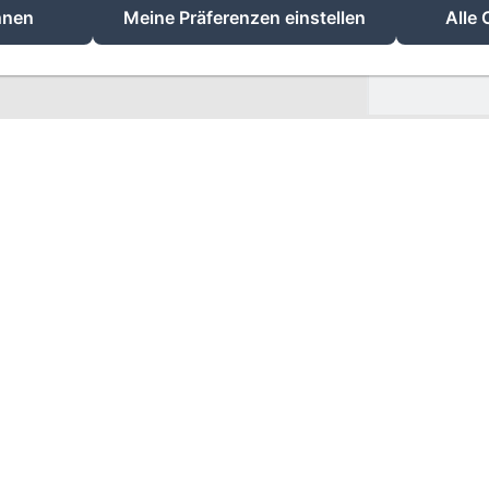
hnen
Meine Präferenzen einstellen
Alle 
Les Trois Voisins
17 Rue de Bohée, Bourseigne-Vieille, 5575, Belgien
etiennecambier@yahoo.fr
+32 61 51 33 80
+32 476 75 34 77
Powered mit Amenitiz