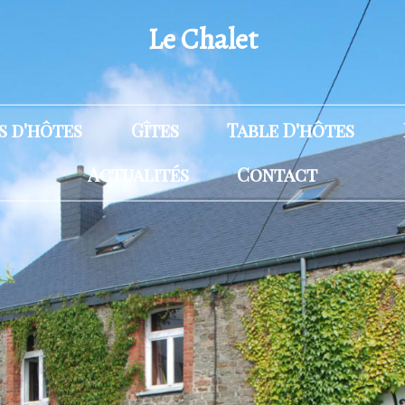
Le Chalet
 d'hôtes
Gîtes
Table D'hôtes
Actualités
Contact