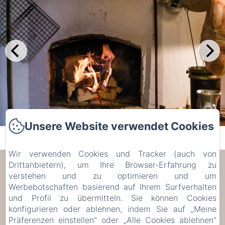
Unsere Website verwendet Cookies
Wir verwenden Cookies und Tracker (auch von
Drittanbietern), um Ihre Browser-Erfahrung zu
Les Trois Voisins
verstehen und zu optimieren und um
Werbebotschaften basierend auf Ihrem Surfverhalten
17 Rue de Bohée, Bourseigne-Vieille, 5575,
und Profil zu übermitteln. Sie können Cookies
Belgien
konfigurieren oder ablehnen, indem Sie auf „Meine
etiennecambier@yahoo.fr
Präferenzen einstellen" oder „Alle Cookies ablehnen"
+32 61 51 33 80